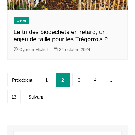
Gérer
Le tri des biodéchets en retard, un
enjeu de taille pour les Trégorrois ?
Cyprien Michel
24 octobre 2024
Pagination
Précédent
1
2
3
4
…
des
publications
13
Suivant