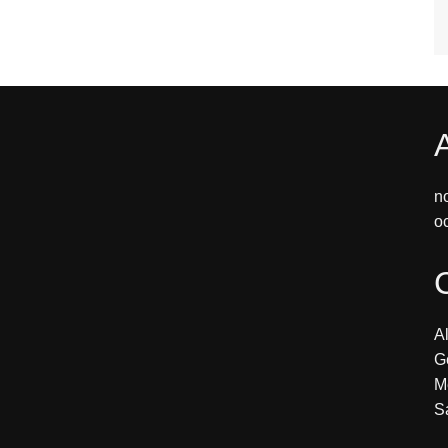
n
o
Al
G
M
S