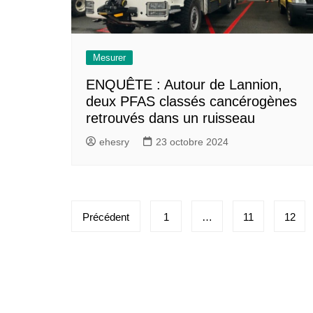
Mesurer
ENQUÊTE : Autour de Lannion,
deux PFAS classés cancérogènes
retrouvés dans un ruisseau
ehesry
23 octobre 2024
Pagination
Précédent
1
…
11
12
des
publications