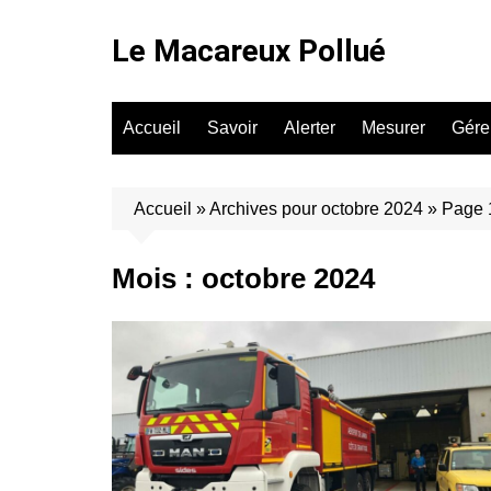
Aller
au
Le Macareux Pollué
contenu
Accueil
Savoir
Alerter
Mesurer
Gére
Accueil
»
Archives pour octobre 2024
»
Page 
Mois :
octobre 2024