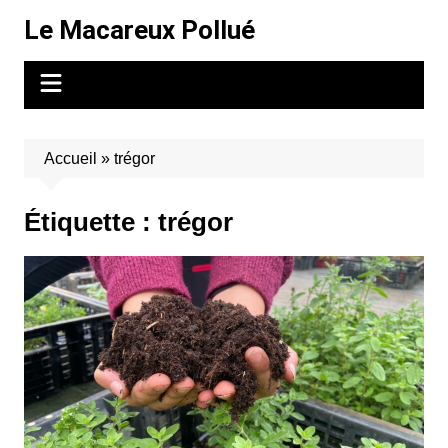
Aller
Le Macareux Pollué
au
contenu
Accueil
»
trégor
Étiquette :
trégor