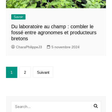
Savoir
Du laboratoire au champ : combler le
fossé entre agronomes et producteurs
bretons
CharaPhilippeJ3
5 novembre 2024
Pagination
1
2
Suivant
des
publications