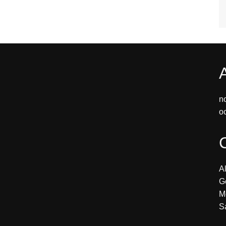
n
o
Al
G
M
S