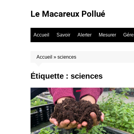
Aller
au
Le Macareux Pollué
contenu
Accueil
Savoir
Alerter
Mesurer
Gére
Accueil
»
sciences
Étiquette :
sciences