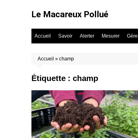
Aller
au
Le Macareux Pollué
contenu
Accueil
Savoir
Alerter
Mesurer
Gére
Accueil
»
champ
Étiquette :
champ