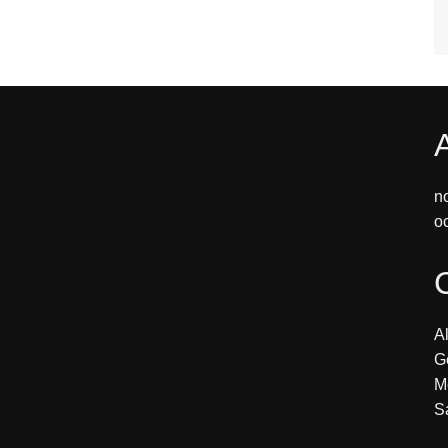
n
o
Al
G
M
S